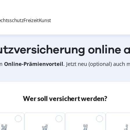
echtsschutz
Freizeit
Kunst
tzversicherung online 
om
Online-Prämienvorteil
. Jetzt neu (optional) auch
Wer soll versichert werden?