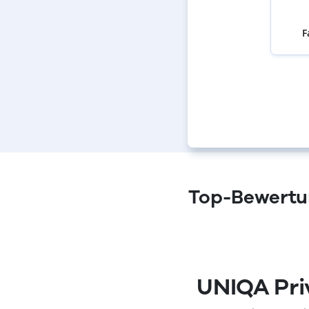
F
Top-Bewertun
(öffnet in neuem Fenster)
UNIQA Pri