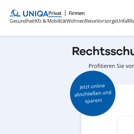
Privat
Firmen
Gesundheit
Kfz & Mobilität
Wohnen
Reise
Vorsorge
Unfall
R
Rechtsschu
Profitieren Sie v
Jetzt online

abschließen und

sparen!