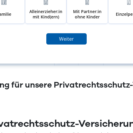
Alleinerzieher:in
Mit Partner:in
amilie
Einzelp
mit Kind(ern)
ohne Kinder
Weiter
g für unsere Privatrechtsschutz
vatrechtsschutz-Versicheru