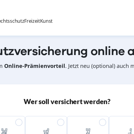
echtsschutz
Freizeit
Kunst
tzversicherung online 
om
Online-Prämienvorteil
. Jetzt neu (optional) auch
Wer soll versichert werden?