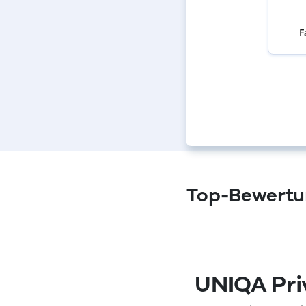
F
Top-Bewertun
(öffnet in neuem Fenster)
UNIQA Pri