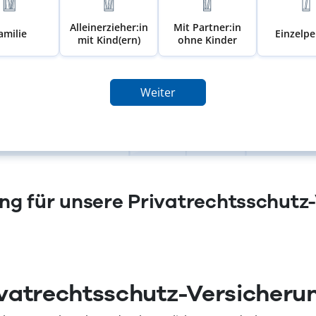
Alleinerzieher:in
Mit Partner:in
amilie
Einzelp
mit Kind(ern)
ohne Kinder
Weiter
g für unsere Privatrechtsschutz
vatrechtsschutz-Versicheru