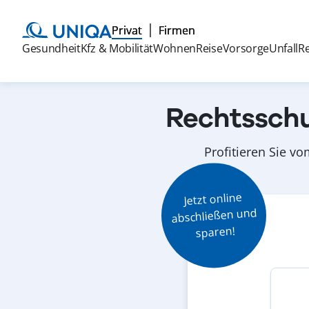
Privat
Firmen
Gesundheit
Kfz & Mobilität
Wohnen
Reise
Vorsorge
Unfall
R
Rechtsschu
Profitieren Sie v
Jetzt online

abschließen und

sparen!