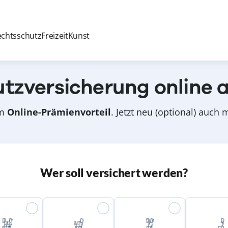
echtsschutz
Freizeit
Kunst
tzversicherung online 
om
Online-Prämienvorteil
. Jetzt neu (optional) auch
Wer soll versichert werden?