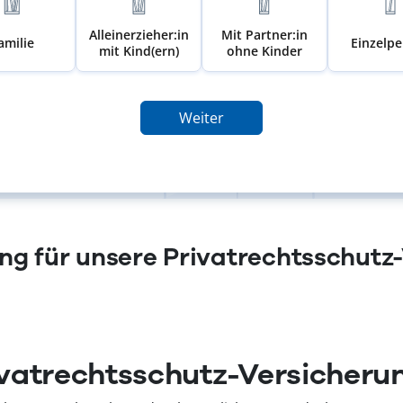
Alleinerzieher:in
Mit Partner:in
amilie
Einzelp
mit Kind(ern)
ohne Kinder
Weiter
g für unsere Privatrechtsschutz
vatrechtsschutz-Versicheru