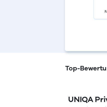
F
Top-Bewertun
(öffnet in neuem Fenster)
UNIQA Pri