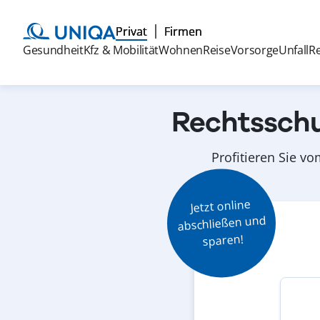
Privat
Firmen
Gesundheit
Kfz & Mobilität
Wohnen
Reise
Vorsorge
Unfall
R
Rechtsschu
Profitieren Sie v
Jetzt online

abschließen und

sparen!