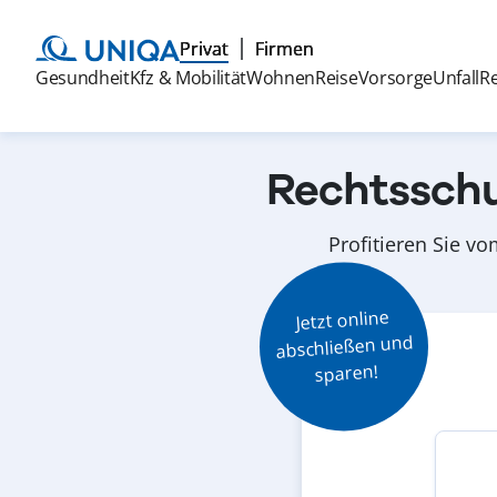
Privat
Firmen
Gesundheit
Kfz & Mobilität
Wohnen
Reise
Vorsorge
Unfall
R
Rechtsschu
Profitieren Sie v
Jetzt online

abschließen und

sparen!