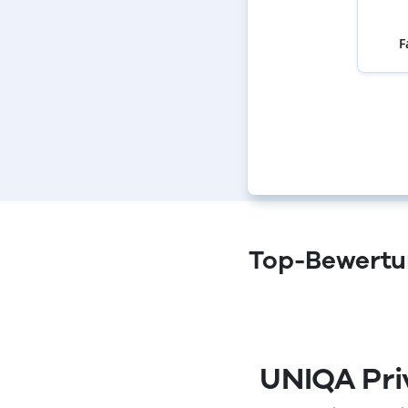
F
Top-Bewertun
(öffnet in neuem Fenster)
UNIQA Pri