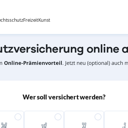
echtsschutz
Freizeit
Kunst
tzversicherung online 
om
Online-Prämienvorteil
. Jetzt neu (optional) auch
Wer soll versichert werden?