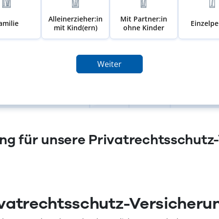
Alleinerzieher:in
Mit Partner:in
amilie
Einzelp
mit Kind(ern)
ohne Kinder
Weiter
g für unsere Privatrechtsschutz
vatrechtsschutz-Versicheru