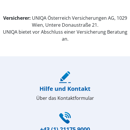
Versicherer:
UNIQA Österreich Versicherungen AG, 1029
Wien, Untere Donaustraße 21.
UNIQA bietet vor Abschluss einer Versicherung Beratung
an.
(öffnet in neuem Fenster)
Hilfe und Kontakt
Über das Kontaktformular
(öffnet in neuem Fenster)
+43 (1) 21175 9000