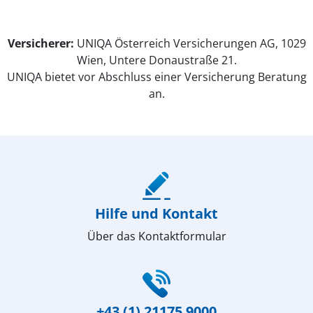
Versicherer:
UNIQA Österreich Versicherungen AG, 1029
Wien, Untere Donaustraße 21.
UNIQA bietet vor Abschluss einer Versicherung Beratung
an.
(öffnet in neuem Fenster)
Hilfe und Kontakt
Über das Kontaktformular
(öffnet in neuem Fenster)
+43 (1) 21175 9000